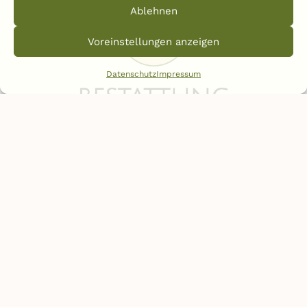
Ablehnen
Voreinstellungen anzeigen
Datenschutz
Impressum
Ihre Bestattung in Ammerland am Starnberger See
Links
Leistungen
Vorsorge
Trauerfeier
Sternenkinder
Trauerredner