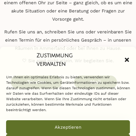
einem offenen Ohr zur Seite – ganz gleich, ob es um eine
akute Situation oder eine Beratung oder Fragen zur
Vorsorge geht.
Rufen Sie uns an, schreiben Sie uns oder vereinbaren Sie
einen Termin für ein persönliches Gespräch – in unseren
Räumen in Ammerland oder bei Ihnen zu Hause.
Zustimmung
🤍 Sie sind nicht allein. Wir begleiten Sie.
verwalten
Um Ihnen ein optimales Erlebnis zu bieten, verwenden wir
Telefon
Mail
Technologien wie Cookies, um Geräteinformationen zu speichern bzw.
darauf zuzugreifen. Wenn Sie diesen Technologien zustimmen, können
wir Daten wie das Surfverhalten oder eindeutige IDs auf dieser
Website verarbeiten. Wenn Sie Ihre Zustimmung nicht erteilen oder
zurückziehen, können bestimmte Merkmale und Funktionen
beeinträchtigt werden.
Akzeptieren