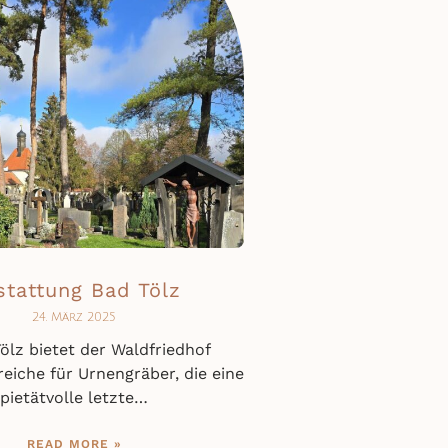
stattung Bad Tölz
24. März 2025
ölz bietet der Waldfriedhof
reiche für Urnengräber, die eine
pietätvolle letzte…
READ MORE »