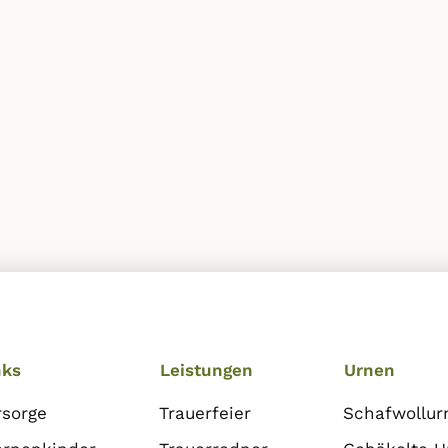
nks
Leistungen
Urnen
rsorge
Trauerfeier
Schafwollur