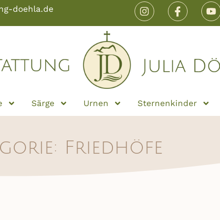
ng-doehla.de
e
Särge
Urnen
Sternenkinder
gorie: Friedhöfe